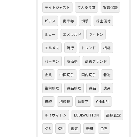
デイトジャスト
てんゆう堂
買取保証
ピアス
商品券
切手
株主優待
ルビー
エメラルド
ヴィトン
エルメス
流行
トレンド
相場
バーキン
高価格
高級ブランド
金貨
中国切手
国内切手
着物
生前整理
遺品整理
遺品
遺産
相続
相続税
法改正
CHANEL
ルイヴィトン
LOUISVUITTON
高額査定
K18
K24
鑑定
売却
色石