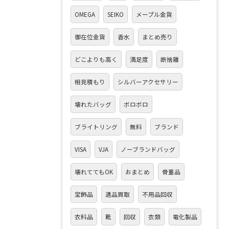
OMEGA
SEIKO
メープル金貨
御在位金貨
香水
まとめ売り
どこよりも高く
満足度
断捨離
相見積もり
シルバーアクセサリー
壊れたバッグ
ボロボロ
ブライトリング
無料
ブランド
VISA
VJA
ノーブランドバッグ
壊れててもOK
おまとめ
骨董品
宝飾品
遺品買取
不用品回収
衣料品
靴
回収
衣類
電化製品