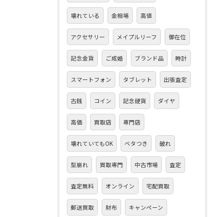
壊れている
金相場
高値
アクセサリー
メイプルリーフ
御在位
記念金貨
ご成婚
ブランド品
時計
スマートフォン
タブレット
出張査定
古銭
コイン
記念硬貨
ダイヤ
高価
買取店
専門店
壊れていてもOK
ベタつき
破れ
型崩れ
買取専門
中古市場
査定
査定無料
オンライン
宅配買取
郵送買取
財布
キャンペーン