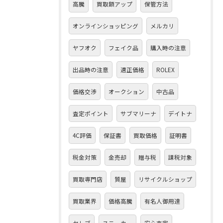
高騰
買取額アップ
保管方法
オンラインショッピング
メルカリ
ヤフオク
フェイク品
購入時の注意
出品時の注意
適正価格
ROLEX
価格交渉
オークション
中古品
査定ポイント
サブマリーナ
デイトナ
4C評価
保証書
買取価格
証明書
税金対策
金売却
贈与税
課税対象
買取専門店
質屋
リサイクルショップ
買取業界
価格高騰
有名人御用達