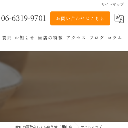
サイトマップ
06-6319-9701
お問い合わせはこちら
る質問
お知らせ
当店の特徴
アクセス
ブログ
コラム
貴金属
ブランド
バッグ
アクセサリー
時計
吹田の買取ならてんゆう堂 千里山店
サイトマップ