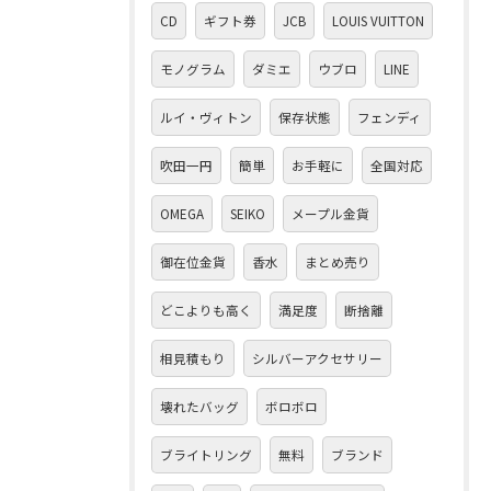
CD
ギフト券
JCB
LOUIS VUITTON
モノグラム
ダミエ
ウブロ
LINE
ルイ・ヴィトン
保存状態
フェンディ
吹田一円
簡単
お手軽に
全国対応
OMEGA
SEIKO
メープル金貨
御在位金貨
香水
まとめ売り
どこよりも高く
満足度
断捨離
相見積もり
シルバーアクセサリー
壊れたバッグ
ボロボロ
ブライトリング
無料
ブランド