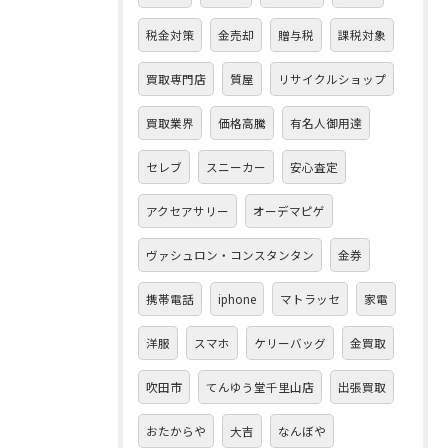
税金対策
金売却
贈与税
課税対象
買取専門店
質屋
リサイクルショップ
買取業界
価格高騰
有名人御用達
セレブ
スニーカー
安心査定
アクセアサリー
オーデマピゲ
ヴァシュロン・コンスタンタン
金券
携帯電話
iphone
マトラッセ
家電
洋服
スマホ
ケリーバッグ
金買取
吹田市
てんゆう堂千里山店
出張買取
おたからや
大吉
なんぼや