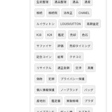
生前整理
遺品整理
遺品
遺産
相続
相続税
法改正
CHANEL
ルイヴィトン
LOUISVUITTON
高額査定
K18
K24
鑑定
売却
色石
サファイヤ
評価
売却タイミング
記念コイン
紙幣
クチコミ
リサイクル
適正金額
交渉
真贋
偽物
犯罪
プライバシー保護
個人情報保護
ノーブランド
バッグ
産地別
鑑定書
買取相場
プラダ
ハイブランド
ゲーム機
キズあり