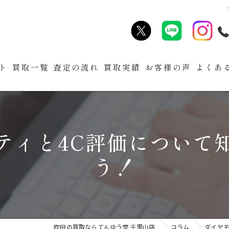
ト
買取一覧
査定の流れ
買取実績
お客様の声
よくあ
ティと4C評価について
う！
吹田の買取ならてんゆう堂 千里山店
コラム
ダイヤモ