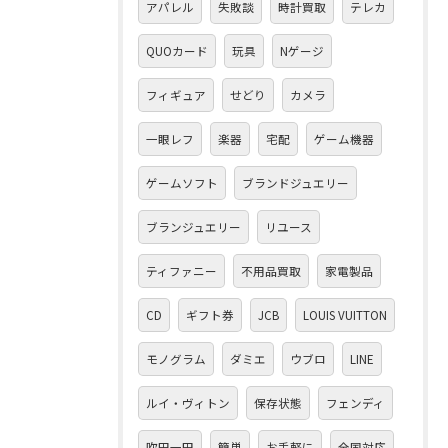
アパレル
失敗談
時計買取
テレカ
QUOカード
玩具
Nゲージ
フィギュア
せどり
カメラ
一眼レフ
楽器
宅配
ゲーム機器
ゲームソフト
ブランドジュエリー
ブランジュエリー
リユース
ティファニー
不用品買取
家電製品
CD
ギフト券
JCB
LOUIS VUITTON
モノグラム
ダミエ
ウブロ
LINE
ルイ・ヴィトン
保存状態
フェンディ
吹田一円
簡単
お手軽に
全国対応