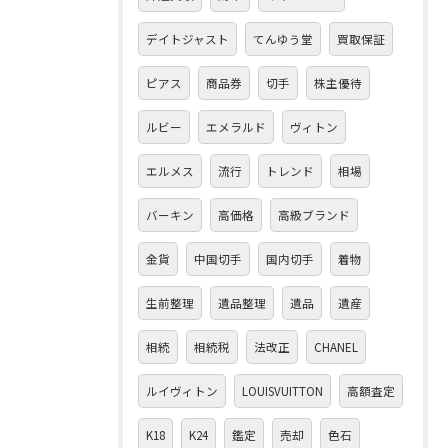
デイトジャスト
てんゆう堂
買取保証
ピアス
商品券
切手
株主優待
ルビー
エメラルド
ヴィトン
エルメス
流行
トレンド
相場
バーキン
高価格
高級ブランド
金貨
中国切手
国内切手
着物
生前整理
遺品整理
遺品
遺産
相続
相続税
法改正
CHANEL
ルイヴィトン
LOUISVUITTON
高額査定
K18
K24
鑑定
売却
色石