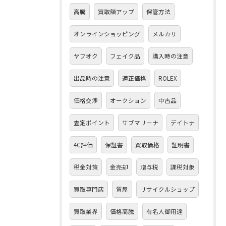
高騰
買取額アップ
保管方法
オンラインショッピング
メルカリ
ヤフオク
フェイク品
購入時の注意
出品時の注意
適正価格
ROLEX
価格交渉
オークション
中古品
査定ポイント
サブマリーナ
デイトナ
4C評価
保証書
買取価格
証明書
税金対策
金売却
贈与税
課税対象
買取専門店
質屋
リサイクルショップ
買取業界
価格高騰
有名人御用達