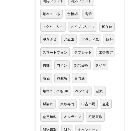
国内ブランド
海外ブランド
壊れている
金相場
高値
アクセサリー
メイプルリーフ
御在位
記念金貨
ご成婚
ブランド品
時計
スマートフォン
タブレット
出張査定
古銭
コイン
記念硬貨
ダイヤ
高価
買取店
専門店
壊れていてもOK
ベタつき
破れ
型崩れ
買取専門
中古市場
査定
査定無料
オンライン
宅配買取
郵送買取
財布
キャンペーン