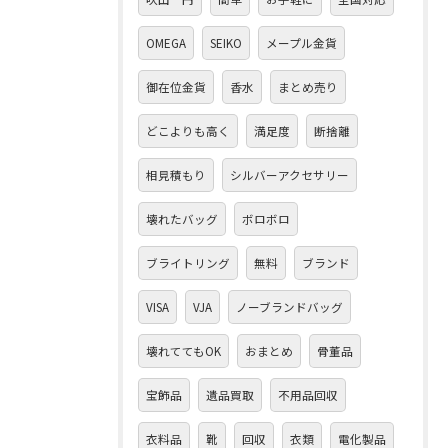
OMEGA
SEIKO
メープル金貨
御在位金貨
香水
まとめ売り
どこよりも高く
満足度
断捨離
相見積もり
シルバーアクセサリー
壊れたバッグ
ボロボロ
ブライトリング
無料
ブランド
VISA
VJA
ノーブランドバッグ
壊れててもOK
おまとめ
骨董品
宝飾品
遺品買取
不用品回収
衣料品
靴
回収
衣類
電化製品