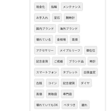
現金化
指輪
メンテナンス
お手入れ
宝石
腕時計
国内ブランド
海外ブランド
壊れている
金相場
高値
アクセサリー
メイプルリーフ
御在位
記念金貨
ご成婚
ブランド品
時計
スマートフォン
タブレット
出張査定
古銭
コイン
記念硬貨
ダイヤ
高価
買取店
専門店
壊れていてもOK
ベタつき
破れ