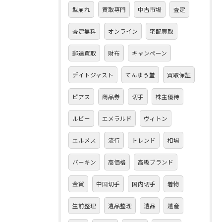
型崩れ
買取専門
中古市場
査定
査定無料
オンライン
宅配買取
郵送買取
財布
キャンペーン
デイトジャスト
てんゆう堂
買取保証
ピアス
商品券
切手
株主優待
ルビー
エメラルド
ヴィトン
エルメス
流行
トレンド
相場
バーキン
高価格
高級ブランド
金貨
中国切手
国内切手
着物
生前整理
遺品整理
遺品
遺産