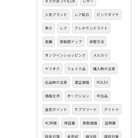
キズがあってもOK
レザー
人気ブランド
レア鉱石
ピンクダイヤ
希少
レア
アレキサンドライト
高騰
買取額アップ
保管方法
オンラインショッピング
メルカリ
ヤフオク
フェイク品
購入時の注意
出品時の注意
適正価格
ROLEX
価格交渉
オークション
中古品
査定ポイント
サブマリーナ
デイトナ
4C評価
保証書
買取価格
証明書
税金対策
金売却
贈与税
課税対象