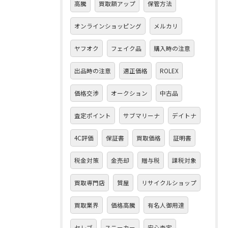
高騰
買取額アップ
保管方法
オンラインショッピング
メルカリ
ヤフオク
フェイク品
購入時の注意
出品時の注意
適正価格
ROLEX
価格交渉
オークション
中古品
査定ポイント
サブマリーナ
デイトナ
4C評価
保証書
買取価格
証明書
税金対策
金売却
贈与税
課税対象
買取専門店
質屋
リサイクルショップ
買取業界
価格高騰
有名人御用達
セレブ
スニーカー
安心査定