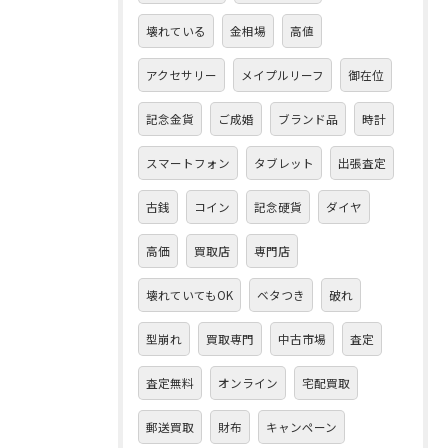
壊れている
金相場
高値
アクセサリー
メイプルリーフ
御在位
記念金貨
ご成婚
ブランド品
時計
スマートフォン
タブレット
出張査定
古銭
コイン
記念硬貨
ダイヤ
高価
買取店
専門店
壊れていてもOK
ベタつき
破れ
型崩れ
買取専門
中古市場
査定
査定無料
オンライン
宅配買取
郵送買取
財布
キャンペーン