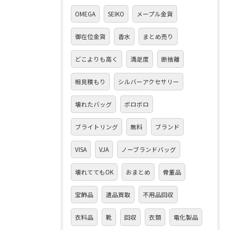
OMEGA
SEIKO
メープル金貨
御在位金貨
香水
まとめ売り
どこよりも高く
満足度
断捨離
相見積もり
シルバーアクセサリー
壊れたバッグ
ボロボロ
ブライトリング
無料
ブランド
VISA
VJA
ノーブランドバッグ
壊れててもOK
おまとめ
骨董品
宝飾品
遺品買取
不用品回収
衣料品
靴
回収
衣類
電化製品