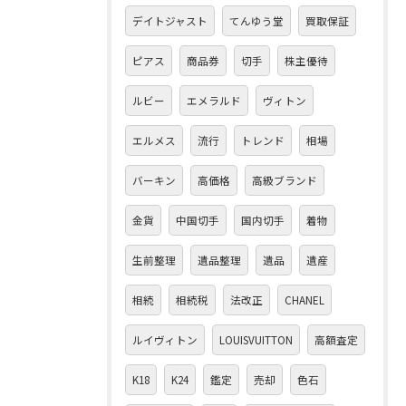
デイトジャスト
てんゆう堂
買取保証
ピアス
商品券
切手
株主優待
ルビー
エメラルド
ヴィトン
エルメス
流行
トレンド
相場
バーキン
高価格
高級ブランド
金貨
中国切手
国内切手
着物
生前整理
遺品整理
遺品
遺産
相続
相続税
法改正
CHANEL
ルイヴィトン
LOUISVUITTON
高額査定
K18
K24
鑑定
売却
色石