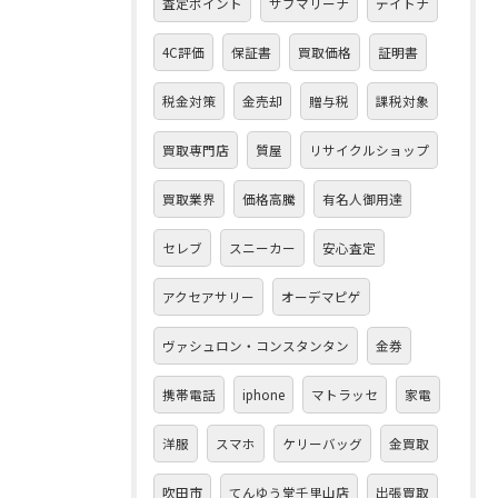
査定ポイント
サブマリーナ
デイトナ
4C評価
保証書
買取価格
証明書
税金対策
金売却
贈与税
課税対象
買取専門店
質屋
リサイクルショップ
買取業界
価格高騰
有名人御用達
セレブ
スニーカー
安心査定
アクセアサリー
オーデマピゲ
ヴァシュロン・コンスタンタン
金券
携帯電話
iphone
マトラッセ
家電
洋服
スマホ
ケリーバッグ
金買取
吹田市
てんゆう堂千里山店
出張買取