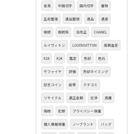
金貨
中国切手
国内切手
着物
生前整理
遺品整理
遺品
遺産
相続
相続税
法改正
CHANEL
ルイヴィトン
LOUISVUITTON
高額査定
K18
K24
鑑定
売却
色石
サファイヤ
評価
売却タイミング
記念コイン
紙幣
クチコミ
リサイクル
適正金額
交渉
真贋
偽物
犯罪
プライバシー保護
個人情報保護
ノーブランド
バッグ