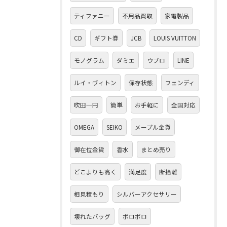
ティファニー
不用品買取
家電製品
CD
ギフト券
JCB
LOUIS VUITTON
モノグラム
ダミエ
ウブロ
LINE
ルイ・ヴィトン
保存状態
フェンディ
吹田一円
簡単
お手軽に
全国対応
OMEGA
SEIKO
メープル金貨
御在位金貨
香水
まとめ売り
どこよりも高く
満足度
断捨離
相見積もり
シルバーアクセサリー
壊れたバッグ
ボロボロ