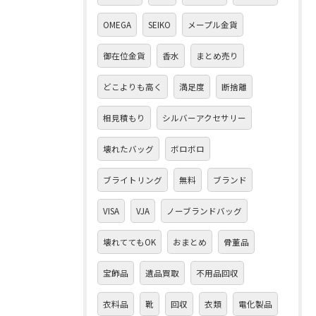
OMEGA
SEIKO
メープル金貨
御在位金貨
香水
まとめ売り
どこよりも高く
満足度
断捨離
相見積もり
シルバーアクセサリー
壊れたバッグ
ボロボロ
ブライトリング
無料
ブランド
VISA
VJA
ノーブランドバッグ
壊れててもOK
おまとめ
骨董品
宝飾品
遺品買取
不用品回収
衣料品
靴
回収
衣類
電化製品