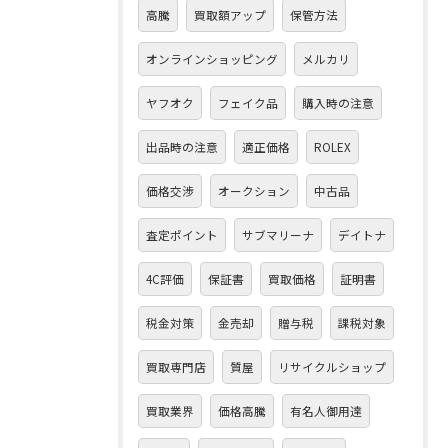
高騰
買取額アップ
保管方法
オンラインショッピング
メルカリ
ヤフオク
フェイク品
購入時の注意
出品時の注意
適正価格
ROLEX
価格交渉
オークション
中古品
査定ポイント
サブマリーナ
デイトナ
4C評価
保証書
買取価格
証明書
税金対策
金売却
贈与税
課税対象
買取専門店
質屋
リサイクルショップ
買取業界
価格高騰
有名人御用達