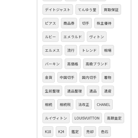
デイトジャスト
てんゆう堂
買取保証
ピアス
商品券
切手
株主優待
ルビー
エメラルド
ヴィトン
エルメス
流行
トレンド
相場
バーキン
高価格
高級ブランド
金貨
中国切手
国内切手
着物
生前整理
遺品整理
遺品
遺産
相続
相続税
法改正
CHANEL
ルイヴィトン
LOUISVUITTON
高額査定
K18
K24
鑑定
売却
色石