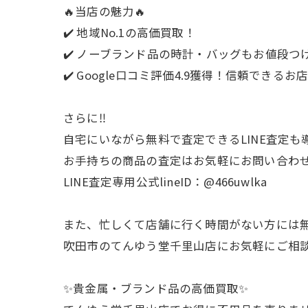
🔥当店の魅力🔥
✔️ 地域No.1の高価買取！
✔️ ノーブランド品の時計・バッグもお値段つ
✔️ Google口コミ評価4.9獲得！信頼できるお
さらに‼️
自宅にいながら無料で査定できるLINE査定も導
お手持ちの商品の査定はお気軽にお問い合わ
LINE査定専用公式lineID：@466uwlka
また、忙しくて店舗に行く時間がない方には無
吹田市のてんゆう堂千里山店にお気軽にご相談
✨貴金属・ブランド品の高価買取✨