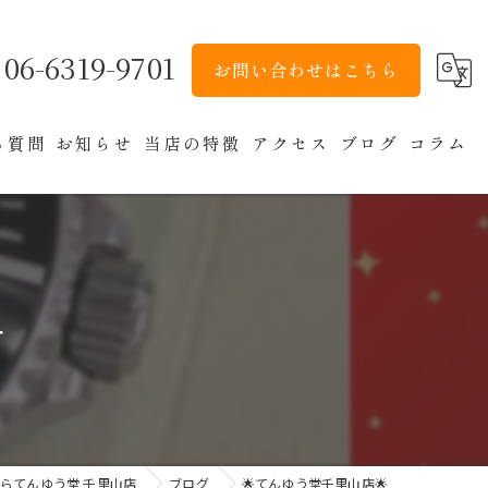
06-6319-9701
お問い合わせはこちら
る質問
お知らせ
当店の特徴
アクセス
ブログ
コラム
貴金属
ブランド

バッグ
アクセサリー
時計
らてんゆう堂 千里山店
ブログ
🌟てんゆう堂千里山店🌟