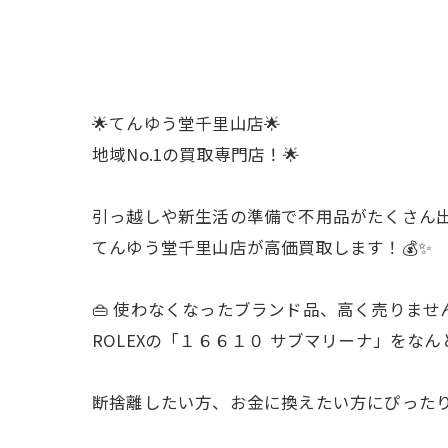
🌟てんゆう堂千里山店🌟
地域No.1の買取専門店！🌟
引っ越しや新生活の準備で不用品がたくさん出て
てんゆう堂千里山店が高価買取します！💰✨
👜 使わなくなったブランド品、高く売りません
ROLEXの「１６６１０ サブマリーナ」をなんと1
断捨離したい方、お金に換えたい方にぴったり