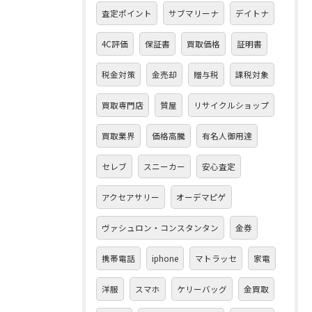
査定ポイント
サブマリーナ
デイトナ
4C評価
保証書
買取価格
証明書
税金対策
金売却
贈与税
課税対象
買取専門店
質屋
リサイクルショップ
買取業界
価格高騰
有名人御用達
セレブ
スニーカー
安心査定
アクセアサリー
オーデマピゲ
ヴァシュロン・コンスタンタン
金券
携帯電話
iphone
マトラッセ
家電
洋服
スマホ
ケリーバッグ
金買取