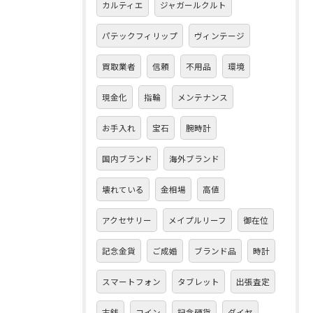
カルティエ
ジャガールクルト
パテックフィリップ
ヴィンテージ
買取業者
信頼
不用品
環境
現金化
指輪
メンテナンス
お手入れ
宝石
腕時計
国内ブランド
海外ブランド
壊れている
金相場
高値
アクセサリー
メイプルリーフ
御在位
記念金貨
ご成婚
ブランド品
時計
スマートフォン
タブレット
出張査定
古銭
コイン
記念硬貨
ダイヤ