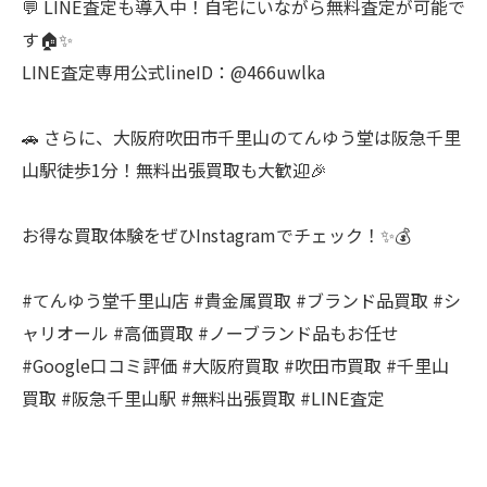
💬 LINE査定も導入中！自宅にいながら無料査定が可能で
す🏠✨
LINE査定専用公式lineID：@466uwlka
🚗 さらに、大阪府吹田市千里山のてんゆう堂は阪急千里
山駅徒歩1分！無料出張買取も大歓迎🎉
お得な買取体験をぜひInstagramでチェック！✨💰
#てんゆう堂千里山店 #貴金属買取 #ブランド品買取 #シ
ャリオール #高価買取 #ノーブランド品もお任せ
#Google口コミ評価 #大阪府買取 #吹田市買取 #千里山
買取 #阪急千里山駅 #無料出張買取 #LINE査定