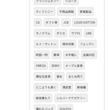
ブランジュエリー
リユース
ティファニー
不用品買取
家電製品
CD
ギフト券
JCB
LOUIS VUITTON
モノグラム
ダミエ
ウブロ
LINE
ルイ・ヴィトン
保存状態
フェンディ
吹田一円
簡単
お手軽に
全国対応
OMEGA
SEIKO
メープル金貨
御在位金貨
香水
まとめ売り
どこよりも高く
満足度
断捨離
相見積もり
シルバーアクセサリー
壊れたバッグ
ボロボロ