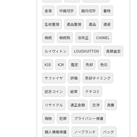
金貨
中国切手
国内切手
着物
生前整理
遺品整理
遺品
遺産
相続
相続税
法改正
CHANEL
ルイヴィトン
LOUISVUITTON
高額査定
K18
K24
鑑定
売却
色石
サファイヤ
評価
売却タイミング
記念コイン
紙幣
クチコミ
リサイクル
適正金額
交渉
真贋
偽物
犯罪
プライバシー保護
個人情報保護
ノーブランド
バッグ