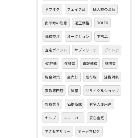
ヤフオク
フェイク品
購入時の注意
出品時の注意
適正価格
ROLEX
価格交渉
オークション
中古品
査定ポイント
サブマリーナ
デイトナ
4C評価
保証書
買取価格
証明書
税金対策
金売却
贈与税
課税対象
買取専門店
質屋
リサイクルショップ
買取業界
価格高騰
有名人御用達
セレブ
スニーカー
安心査定
アクセアサリー
オーデマピゲ