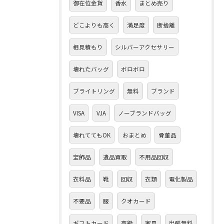
御在位金貨
香水
まとめ売り
どこよりも高く
満足度
断捨離
相見積もり
シルバーアクセサリー
壊れたバッグ
ボロボロ
ブライトリング
無料
ブランド
VISA
VJA
ノーブランドバッグ
壊れててもOK
おまとめ
骨董品
宝飾品
遺品買取
不用品回収
衣料品
靴
回収
衣類
電化製品
不要品
服
クオカード
ギフトカード
高級
家具
出張無料