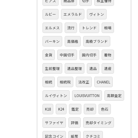
ピアス
商品券
切手
株主優待
ルビー
エメラルド
ヴィトン
エルメス
流行
トレンド
相場
バーキン
高価格
高級ブランド
金貨
中国切手
国内切手
着物
生前整理
遺品整理
遺品
遺産
相続
相続税
法改正
CHANEL
ルイヴィトン
LOUISVUITTON
高額査定
K18
K24
鑑定
売却
色石
サファイヤ
評価
売却タイミング
記念コイン
紙幣
クチコミ