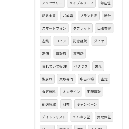
アクセサリー
メイプルリーフ
御在位
記念金貨
ご成婚
ブランド品
時計
スマートフォン
タブレット
出張査定
古銭
コイン
記念硬貨
ダイヤ
高価
買取店
専門店
壊れていてもOK
ベタつき
破れ
型崩れ
買取専門
中古市場
査定
査定無料
オンライン
宅配買取
郵送買取
財布
キャンペーン
デイトジャスト
てんゆう堂
買取保証