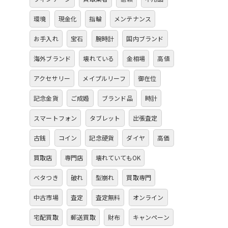
環境
現金化
指輪
メンテナンス
お手入れ
宝石
腕時計
国内ブランド
海外ブランド
壊れている
金相場
高値
アクセサリー
メイプルリーフ
御在位
記念金貨
ご成婚
ブランド品
時計
スマートフォン
タブレット
出張査定
古銭
コイン
記念硬貨
ダイヤ
高価
買取店
専門店
壊れていてもOK
ベタつき
破れ
型崩れ
買取専門
中古市場
査定
査定無料
オンライン
宅配買取
郵送買取
財布
キャンペーン