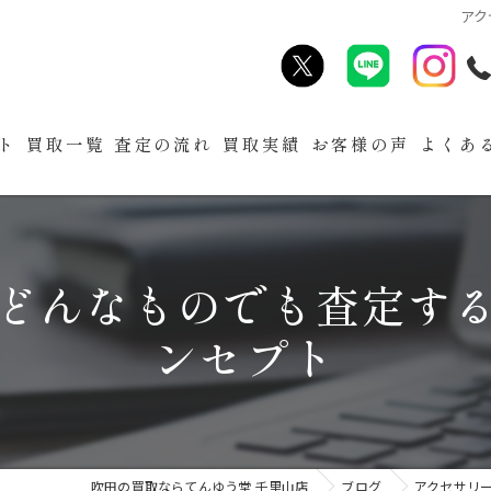
アク
ト
買取一覧
査定の流れ
買取実績
お客様の声
よくあ
どんなものでも査定す
ンセプト
吹田の買取ならてんゆう堂 千里山店
ブログ
アクセサリ