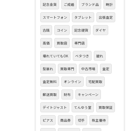
記念金貨
ご成婚
ブランド品
時計
スマートフォン
タブレット
出張査定
古銭
コイン
記念硬貨
ダイヤ
高価
買取店
専門店
壊れていてもOK
ベタつき
破れ
型崩れ
買取専門
中古市場
査定
査定無料
オンライン
宅配買取
郵送買取
財布
キャンペーン
デイトジャスト
てんゆう堂
買取保証
ピアス
商品券
切手
株主優待