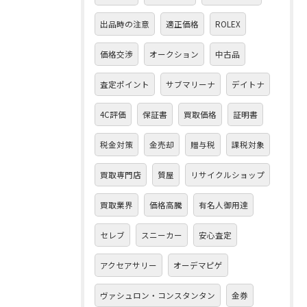
出品時の注意
適正価格
ROLEX
価格交渉
オークション
中古品
査定ポイント
サブマリーナ
デイトナ
4C評価
保証書
買取価格
証明書
税金対策
金売却
贈与税
課税対象
買取専門店
質屋
リサイクルショップ
買取業界
価格高騰
有名人御用達
セレブ
スニーカー
安心査定
アクセアサリー
オーデマピゲ
ヴァシュロン・コンスタンタン
金券