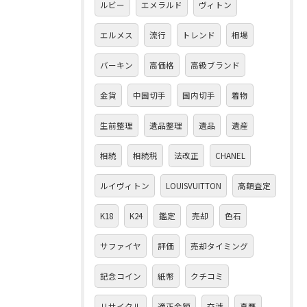
ルビー
エメラルド
ヴィトン
エルメス
流行
トレンド
相場
バーキン
高価格
高級ブランド
金貨
中国切手
国内切手
着物
生前整理
遺品整理
遺品
遺産
相続
相続税
法改正
CHANEL
ルイヴィトン
LOUISVUITTON
高額査定
K18
K24
鑑定
売却
色石
サファイヤ
評価
売却タイミング
記念コイン
紙幣
クチコミ
リサイクル
適正金額
交渉
真贋