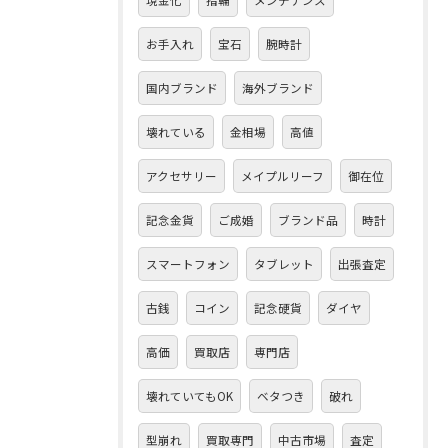
現金化
指輪
メンテナンス
お手入れ
宝石
腕時計
国内ブランド
海外ブランド
壊れている
金相場
高値
アクセサリー
メイプルリーフ
御在位
記念金貨
ご成婚
ブランド品
時計
スマートフォン
タブレット
出張査定
古銭
コイン
記念硬貨
ダイヤ
高価
買取店
専門店
壊れていてもOK
ベタつき
破れ
型崩れ
買取専門
中古市場
査定