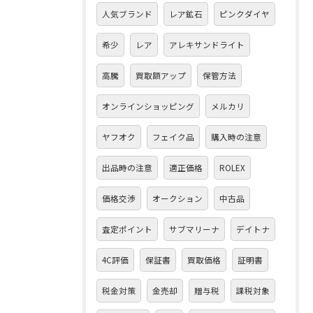
人気ブランド
レア鉱石
ピンクダイヤ
希少
レア
アレキサンドライト
高騰
買取額アップ
保管方法
オンラインショッピング
メルカリ
ヤフオク
フェイク品
購入時の注意
出品時の注意
適正価格
ROLEX
価格交渉
オークション
中古品
査定ポイント
サブマリーナ
デイトナ
4C評価
保証書
買取価格
証明書
税金対策
金売却
贈与税
課税対象