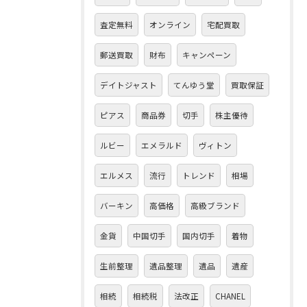
査定無料
オンライン
宅配買取
郵送買取
財布
キャンペーン
デイトジャスト
てんゆう堂
買取保証
ピアス
商品券
切手
株主優待
ルビー
エメラルド
ヴィトン
エルメス
流行
トレンド
相場
バーキン
高価格
高級ブランド
金貨
中国切手
国内切手
着物
生前整理
遺品整理
遺品
遺産
相続
相続税
法改正
CHANEL