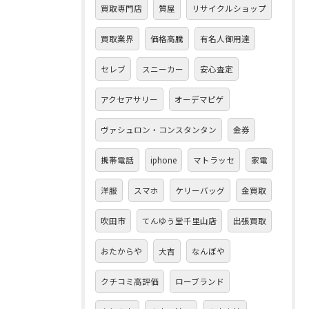
買取専門店
質屋
リサイクルショップ
買取業界
価格高騰
有名人御用達
セレブ
スニーカー
安心査定
アクセアサリー
オーデマピゲ
ヴァシュロン・コンスタンタン
金券
携帯電話
iphone
マトラッセ
家電
洋服
スマホ
ケリーバッグ
金買取
吹田市
てんゆう堂千里山店
出張買取
おたからや
大吉
なんぼや
クチコミ高評価
ローブランド