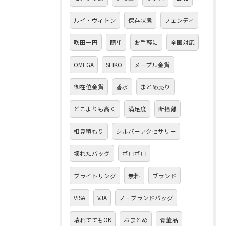
ルイ・ヴィトン
保存状態
フェンディ
吹田一円
簡単
お手軽に
全国対応
OMEGA
SEIKO
メープル金貨
御在位金貨
香水
まとめ売り
どこよりも高く
満足度
断捨離
相見積もり
シルバーアクセサリー
壊れたバッグ
ボロボロ
ブライトリング
無料
ブランド
VISA
VJA
ノーブランドバッグ
壊れててもOK
おまとめ
骨董品