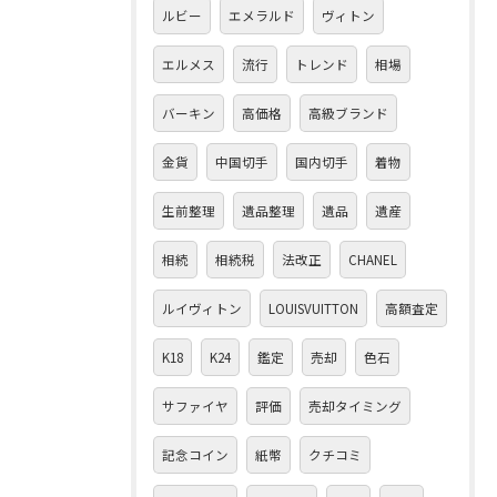
ルビー
エメラルド
ヴィトン
エルメス
流行
トレンド
相場
バーキン
高価格
高級ブランド
金貨
中国切手
国内切手
着物
生前整理
遺品整理
遺品
遺産
相続
相続税
法改正
CHANEL
ルイヴィトン
LOUISVUITTON
高額査定
K18
K24
鑑定
売却
色石
サファイヤ
評価
売却タイミング
記念コイン
紙幣
クチコミ