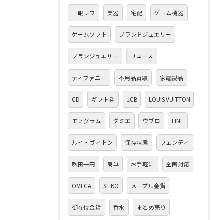
一眼レフ
楽器
宅配
ゲーム機器
ゲームソフト
ブランドジュエリー
ブランジュエリー
リユース
ティファニー
不用品買取
家電製品
CD
ギフト券
JCB
LOUIS VUITTON
モノグラム
ダミエ
ウブロ
LINE
ルイ・ヴィトン
保存状態
フェンディ
吹田一円
簡単
お手軽に
全国対応
OMEGA
SEIKO
メープル金貨
御在位金貨
香水
まとめ売り