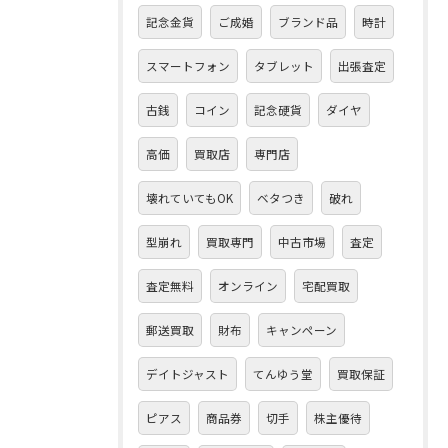
記念金貨
ご成婚
ブランド品
時計
スマートフォン
タブレット
出張査定
古銭
コイン
記念硬貨
ダイヤ
高価
買取店
専門店
壊れていてもOK
ベタつき
破れ
型崩れ
買取専門
中古市場
査定
査定無料
オンライン
宅配買取
郵送買取
財布
キャンペーン
デイトジャスト
てんゆう堂
買取保証
ピアス
商品券
切手
株主優待