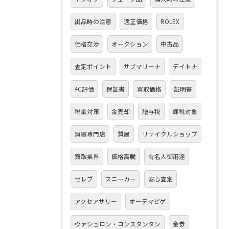
出品時の注意
適正価格
ROLEX
価格交渉
オークション
中古品
査定ポイント
サブマリーナ
デイトナ
4C評価
保証書
買取価格
証明書
税金対策
金売却
贈与税
課税対象
買取専門店
質屋
リサイクルショップ
買取業界
価格高騰
有名人御用達
セレブ
スニーカー
安心査定
アクセアサリー
オーデマピゲ
ヴァシュロン・コンスタンタン
金券