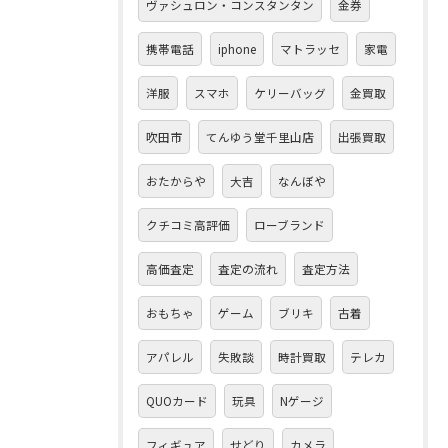
ヴァシュロン・コンスタンタン
金券
携帯電話
iphone
マトラッセ
家電
洋服
スマホ
ケリーバッグ
金買取
吹田市
てんゆう堂千里山店
出張買取
おたからや
大吉
なんぼや
クチコミ高評価
ローブランド
高価査定
査定の流れ
査定方法
おもちゃ
ゲーム
ブリキ
古着
アパレル
失敗談
時計買取
テレカ
QUOカード
玩具
Nゲージ
フィギュア
せどり
カメラ