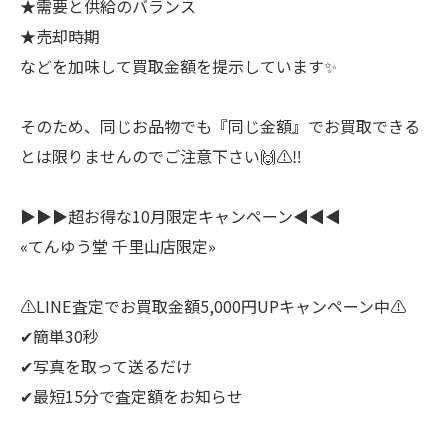
★需要と供給のバランス
★売却時期
などを加味して買取金額を提示しています✨
そのため、同じお品物でも『同じ金額』でお買取できる
とは限りませんのでご注意下さい🙌⚠️‼️
⁡▶▶▶超お得な10月限定キャンペーン◀◀◀
«てんゆう堂 千里山店限定»
⚠️LINE査定でお買取金額5,000円UPキャンペーン中⚠️
✔︎︎︎︎簡単30秒
✔︎︎︎︎写真を取って送るだけ
✔︎︎︎︎最短15分で査定額をお知らせ