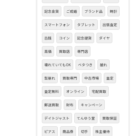
記念金貨
ご成婚
ブランド品
時計
スマートフォン
タブレット
出張査定
古銭
コイン
記念硬貨
ダイヤ
高価
買取店
専門店
壊れていてもOK
ベタつき
破れ
型崩れ
買取専門
中古市場
査定
査定無料
オンライン
宅配買取
郵送買取
財布
キャンペーン
デイトジャスト
てんゆう堂
買取保証
ピアス
商品券
切手
株主優待