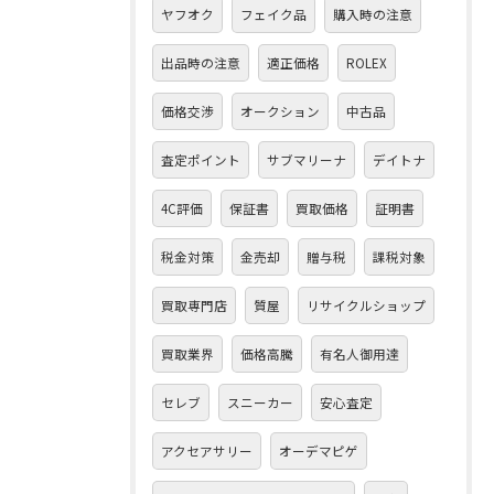
ヤフオク
フェイク品
購入時の注意
出品時の注意
適正価格
ROLEX
価格交渉
オークション
中古品
査定ポイント
サブマリーナ
デイトナ
4C評価
保証書
買取価格
証明書
税金対策
金売却
贈与税
課税対象
買取専門店
質屋
リサイクルショップ
買取業界
価格高騰
有名人御用達
セレブ
スニーカー
安心査定
アクセアサリー
オーデマピゲ