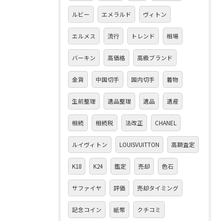
ルビー
エメラルド
ヴィトン
エルメス
流行
トレンド
相場
バーキン
高価格
高級ブランド
金貨
中国切手
国内切手
着物
生前整理
遺品整理
遺品
遺産
相続
相続税
法改正
CHANEL
ルイヴィトン
LOUISVUITTON
高額査定
K18
K24
鑑定
売却
色石
サファイヤ
評価
売却タイミング
記念コイン
紙幣
クチコミ