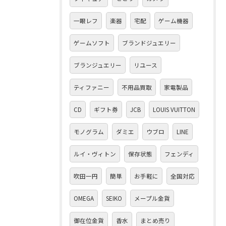
一眼レフ
楽器
宅配
ゲーム機器
ゲームソフト
ブランドジュエリー
ブランジュエリー
リユース
ティファニー
不用品買取
家電製品
CD
ギフト券
JCB
LOUIS VUITTON
モノグラム
ダミエ
ウブロ
LINE
ルイ・ヴィトン
保存状態
フェンディ
吹田一円
簡単
お手軽に
全国対応
OMEGA
SEIKO
メープル金貨
御在位金貨
香水
まとめ売り